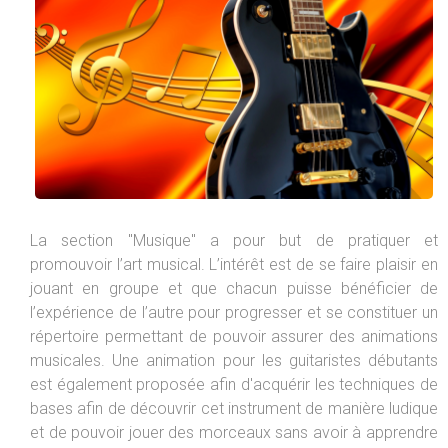
La section "Musique" a pour but de pratiquer et
promouvoir l’art musical. L’intérêt est de se faire plaisir en
jouant en groupe et que chacun puisse bénéficier de
l’expérience de l’autre pour progresser et se constituer un
répertoire permettant de pouvoir assurer des animations
musicales. Une animation pour les guitaristes débutants
est également proposée afin d'acquérir les techniques de
bases afin de découvrir cet instrument de manière ludique
et de pouvoir jouer des morceaux sans avoir à apprendre