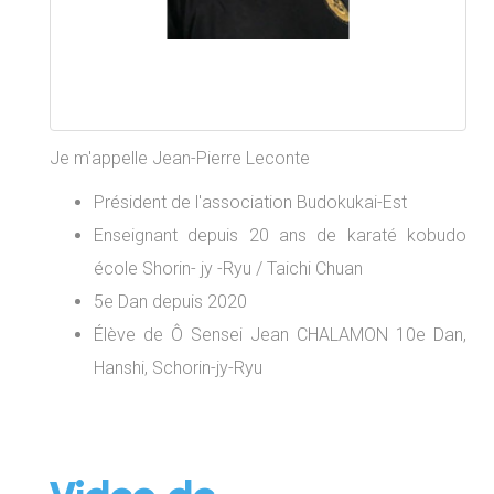
Je m'appelle Jean-Pierre Leconte
Président de l'association Budokukai-Est
Enseignant depuis 20 ans de karaté kobudo
école Shorin- jy -Ryu / Taichi Chuan
5e Dan depuis 2020
Élève de Ô Sensei Jean CHALAMON 10e Dan,
Hanshi, Schorin-jy-Ryu