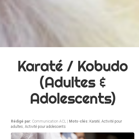
Karaté / Kobudo
(Adultes &
Adolescents)
Rédigé par:
Communication ACL |
Mots-clés:
Karaté
,
Activité pour
adultes
,
Activité pour adolescents