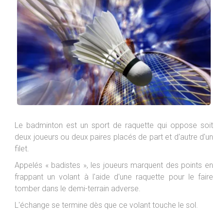
Le badminton est un sport de raquette qui oppose soit
deux joueurs ou deux paires placés de part et d'autre d'un
filet.
Appelés « badistes », les joueurs marquent des points en
frappant un volant à l'aide d'une raquette pour le faire
tomber dans le demi-terrain adverse.
L'échange se termine dès que ce volant touche le sol.